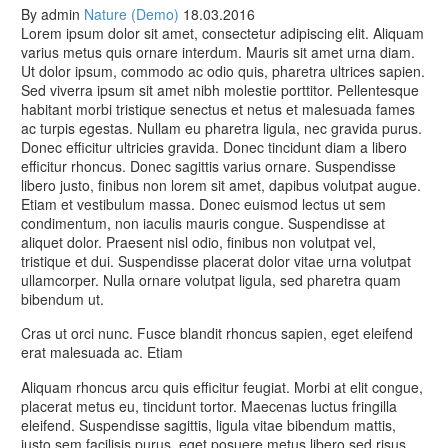
By admin
Nature (Demo)
18.03.2016
Lorem ipsum dolor sit amet, consectetur adipiscing elit. Aliquam
varius metus quis ornare interdum. Mauris sit amet urna diam.
Ut dolor ipsum, commodo ac odio quis, pharetra ultrices sapien.
Sed viverra ipsum sit amet nibh molestie porttitor. Pellentesque
habitant morbi tristique senectus et netus et malesuada fames
ac turpis egestas. Nullam eu pharetra ligula, nec gravida purus.
Donec efficitur ultricies gravida. Donec tincidunt diam a libero
efficitur rhoncus. Donec sagittis varius ornare. Suspendisse
libero justo, finibus non lorem sit amet, dapibus volutpat augue.
Etiam et vestibulum massa. Donec euismod lectus ut sem
condimentum, non iaculis mauris congue. Suspendisse at
aliquet dolor. Praesent nisl odio, finibus non volutpat vel,
tristique et dui. Suspendisse placerat dolor vitae urna volutpat
ullamcorper. Nulla ornare volutpat ligula, sed pharetra quam
bibendum ut.
Cras ut orci nunc. Fusce blandit rhoncus sapien, eget eleifend
erat malesuada ac. Etiam
Aliquam rhoncus arcu quis efficitur feugiat. Morbi at elit congue,
placerat metus eu, tincidunt tortor. Maecenas luctus fringilla
eleifend. Suspendisse sagittis, ligula vitae bibendum mattis,
justo sem facilisis purus, eget posuere metus libero sed risus.