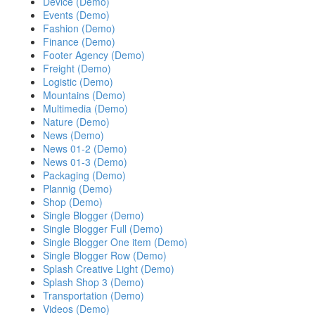
Device (Demo)
Events (Demo)
0
Fashion (Demo)
20 Апр 2016
Finance (Demo)
Footer Agency (Demo)
blog post (Demo)
Freight (Demo)
Едем в берлин
Logistic (Demo)
Mountains (Demo)
0
Multimedia (Demo)
18 Мар 2016
Nature (Demo)
News (Demo)
Fullwidth Post Sample (Demo)
News 01-2 (Demo)
0
News 01-3 (Demo)
Paсkaging (Demo)
01 Мар 2016
Plannig (Demo)
Shop (Demo)
100% width Galleries Post (Demo)
Single Blogger (Demo)
Lorem Ipsum. Proin gravida nibh vel velit auctor aliquet. Aenean
Single Blogger Full (Demo)
sollicitudin, lorem quis bibendum auctor, nisi elit consequat
Single Blogger One item (Demo)
ipsum, nec sagittis sem nibh id elit
Single Blogger Row (Demo)
Splash Creative Light (Demo)
0
Splash Shop 3 (Demo)
16 Ноя 2015
Transportation (Demo)
Videos (Demo)
Post With Gallery Slider (Demo)