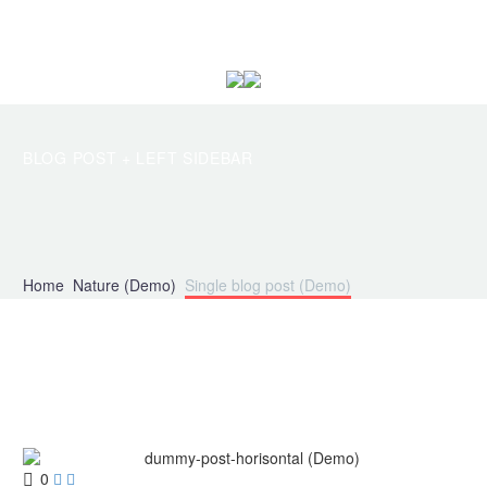
BLOG POST
+ LEFT SIDEBAR
Home
Nature (Demo)
Single blog post (Demo)
0

