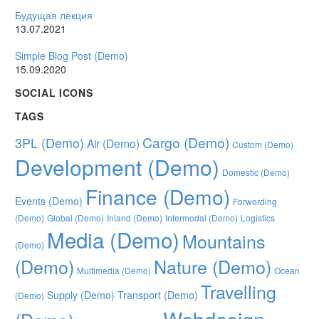
Будущая лекция
13.07.2021
Simple Blog Post (Demo)
15.09.2020
SOCIAL ICONS
TAGS
Cargo (Demo)
3PL (Demo)
Air (Demo)
Custom (Demo)
Development (Demo)
Domestic (Demo)
Finance (Demo)
Events (Demo)
Forwording
(Demo)
Global (Demo)
Inland (Demo)
Intermodal (Demo)
Logistics
Media (Demo)
Mountains
(Demo)
(Demo)
Nature (Demo)
Multimedia (Demo)
Ocean
Travelling
Supply (Demo)
Transport (Demo)
(Demo)
Webdesign