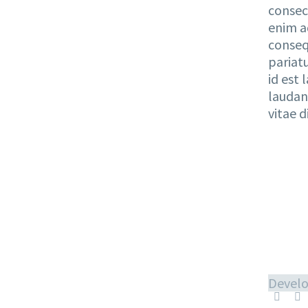
consec
enim a
consequ
pariatu
id est
laudan
vitae d
Devel