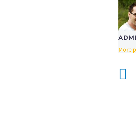
ADM
More p