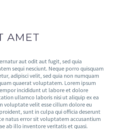
T AMET
natur aut odit aut fugit, sed quia
atem sequi nesciunt. Neque porro quisquam
etur, adipisci velit, sed quia non numquam
iquam quaerat voluptatem. Lorem ipsum
tempor incididunt ut labore et dolore
tion ullamco laboris nisi ut aliquip ex ea
 voluptate velit esse cillum dolore eu
roident, sunt in culpa qui officia deserunt
ste natus error sit voluptatem accusantium
b illo inventore veritatis et quasi.