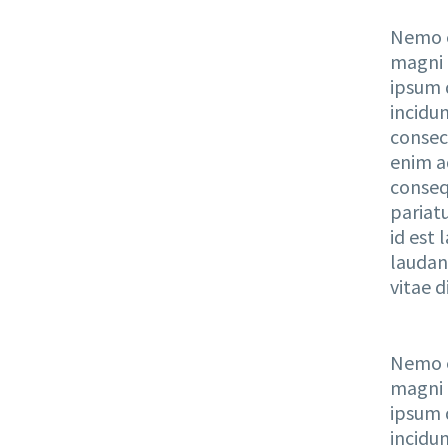
Nemo e
magni 
ipsum 
incidu
consec
enim a
consequ
pariatu
id est
laudan
vitae d
Nemo e
magni 
ipsum 
incidu