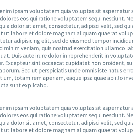
nim ipsam voluptatem quia voluptas sit aspernatur au
dolores eos qui ratione voluptatem sequi nesciunt. N
quia dolor sit amet, consectetur, adipisci velit, sed
nt ut labore et dolore magnam aliquam quaerat volup
tetur adipisicing elit, sed do eiusmod tempor incididu
d minim veniam, quis nostrud exercitation ullamco lab
at. Duis aute irure dolor in reprehenderit in voluptate
r. Excepteur sint occaecat cupidatat non proident, sun
 laborum. Sed ut perspiciatis unde omnis iste natus e
tium, totam rem aperiam, eaque ipsa quae ab illo inve
icta sunt explicabo.
nim ipsam voluptatem quia voluptas sit aspernatur au
dolores eos qui ratione voluptatem sequi nesciunt. N
quia dolor sit amet, consectetur, adipisci velit, sed
nt ut labore et dolore magnam aliquam quaerat volup