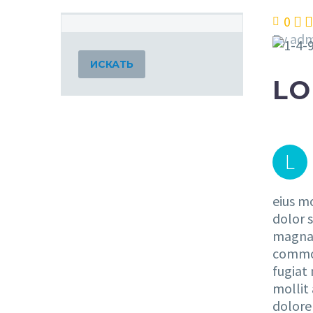
0


By ad
ИСКАТЬ
LO
L
eius m
dolor s
magna 
commod
fugiat 
mollit
dolore