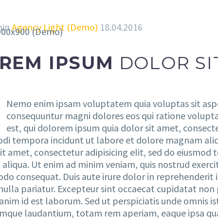
min
Agency Light (Demo)
18.04.2016
REM IPSUM
DOLOR SI
Nemo enim ipsam voluptatem quia voluptas sit asper
consequuntur magni dolores eos qui ratione volupt
est, qui dolorem ipsum quia dolor sit amet, consect
odi tempora incidunt ut labore et dolore magnam al
it amet, consectetur adipisicing elit, sed do eiusmod 
aliqua. Ut enim ad minim veniam, quis nostrud exercita
o consequat. Duis aute irure dolor in reprehenderit in
nulla pariatur. Excepteur sint occaecat cupidatat non p
 anim id est laborum. Sed ut perspiciatis unde omnis i
mque laudantium, totam rem aperiam, eaque ipsa quae a