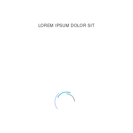
LOREM IPSUM
DOLOR SIT
Aenean sollicitudin, lorem quis bibendum auctor, nisi elit consequat ipsu