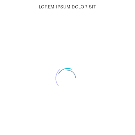
LOREM IPSUM
DOLOR SIT
 sed doiusmod tempor incidilabore et dolore magna aliqua. Ut enim ad m