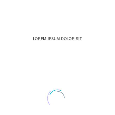
Aenean sollicitudin, lorem quis bibendum auctor, nisi elit consequat ipsu
LOREM IPSUM
DOLOR SIT
Aenean sollicitudin, lorem quis bibendum auctor, nisi elit consequat ipsu