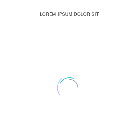
LOREM IPSUM
DOLOR SIT
enean sollicitudin, lorem quis bibendum auctor, nisi elit consequat ipsum
 Aenean sollicitudin, lorem quis bibendum auctor,