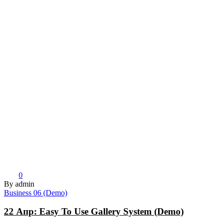
0
By admin
Business 06 (Demo)
22 Апр:
Easy To Use Gallery System (Demo)