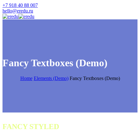
+7 918 40 88 007
hello@eredu.ru
Fancy Textboxes (Demo)
Home
Elements (Demo)
Fancy Textboxes (Demo)
FANCY STYLED
boxes
Be creative. You can combine and mix all these crazy awesome box