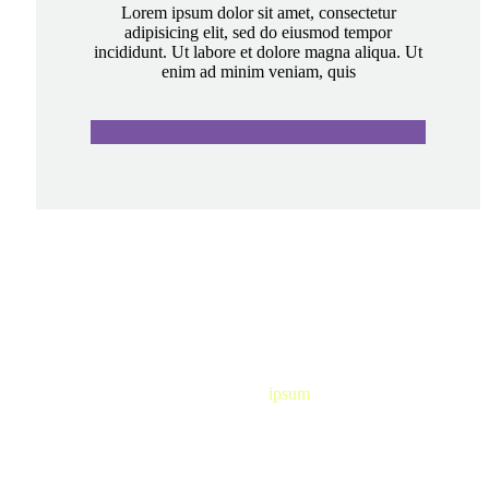
Lorem ipsum dolor sit amet, consectetur
adipisicing elit, sed do eiusmod tempor
incididunt. Ut labore et dolore magna aliqua. Ut
enim ad minim veniam, quis
lorem
ipsum
Duis sed odio sit amet nibh
vulputate cursus a sit amet mauris.