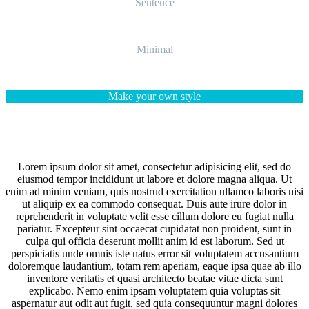
Sentence
Minimal
Make your own style
Lorem ipsum dolor sit amet, consectetur adipisicing elit, sed do
eiusmod tempor incididunt ut labore et dolore magna aliqua. Ut
enim ad minim veniam, quis nostrud exercitation ullamco laboris nisi
ut aliquip ex ea commodo consequat. Duis aute irure dolor in
reprehenderit in voluptate velit esse cillum dolore eu fugiat nulla
pariatur. Excepteur sint occaecat cupidatat non proident, sunt in
culpa qui officia deserunt mollit anim id est laborum. Sed ut
perspiciatis unde omnis iste natus error sit voluptatem accusantium
doloremque laudantium, totam rem aperiam, eaque ipsa quae ab illo
inventore veritatis et quasi architecto beatae vitae dicta sunt
explicabo. Nemo enim ipsam voluptatem quia voluptas sit
aspernatur aut odit aut fugit, sed quia consequuntur magni dolores