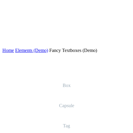
styles and designs as you wish, getting your very own special look.
There are no limits for your creativity!
Home
Elements (Demo)
Fancy Textboxes (Demo)
Box
Capsule
Tag