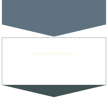
Lorem ipsum dolor sit amet
Lorem ipsum dolor sit amet, consectetur adip isicing elit, sed do
eiusmod tempor incididunt ut labore et dolore magna aliqua. Ut
enim ad minim veniam, ullamco laboris nisi ut aliquip ex ea
commodo consequat