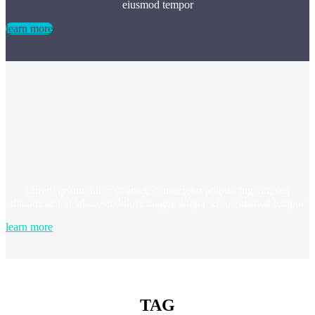
eiusmod tempor
learn more
Lorem ipsum dolor sit amet, consectetur adipisicing elit, sed
dincididunt ut labore et dolore magna aliqua. Ut o eiusmod tempor
learn more
TAG