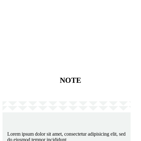
need more styles?
here it is!
NOTE
Lorem ipsum dolor sit amet, consectetur adipisicing elit, sed
do eiusmod tempor incididunt