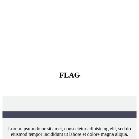
dolor amet Lorem ipsum sit
Lorem ipsum dolor sit amet, consectetur adipisicing elit, sed do
eiusmod tempor
FLAG
Lorem ipsum dolor sit amet, consectetur adipisicing elit, sed do
eiusmod tempor incididunt ut labore et dolore magna aliqua.