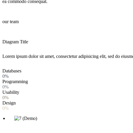
ea commodo consequat.
our team
Diagram Title
Lorem ipsum dolor sit amet, consectetur adipisicing elit, sed do eiusm
Databases
0%
Programming
0%
Usability
0%
Design
0%