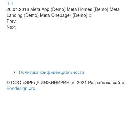


20.04.2016
Meta App (Demo)
Meta Homes (Demo)
Meta
Landing (Demo)
Meta Onepager (Demo)
0
Prev
Next
Политика конфиденциальности
© ООО «ЭРЕДУ ИНЖИНИРИНГ», 2021 Разработка сайта —
Bondesign.pro