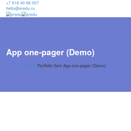
+7 918 40 88 007
hello@eredu.ru
App one-pager (Demo)
Home
Portfolio Item
App one-pager (Demo)