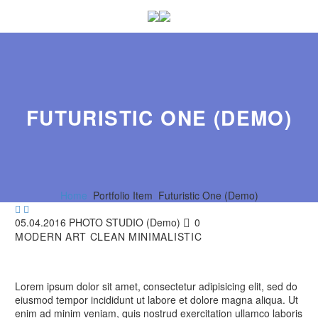
FUTURISTIC ONE (DEMO)
Home
Portfolio Item
Futuristic One (Demo)


05.04.2016
PHOTO STUDIO (Demo)
0
MODERN ART
CLEAN MINIMALISTIC
Lorem ipsum dolor sit amet, consectetur adipisicing elit, sed do
eiusmod tempor incididunt ut labore et dolore magna aliqua. Ut
enim ad minim veniam, quis nostrud exercitation ullamco laboris