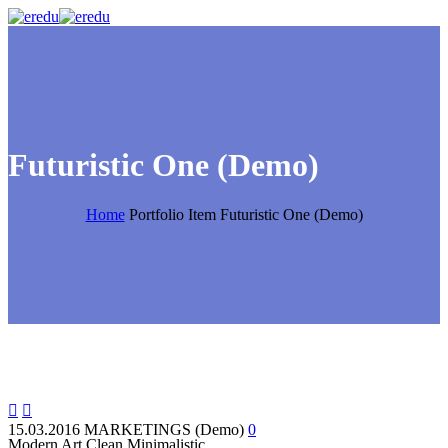
Futuristic One (Demo)
Home
Portfolio Item
Futuristic One (Demo)


15.03.2016
MARKETINGS (Demo)
0
Modern Art
Clean Minimalistic