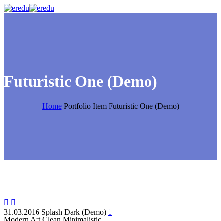
Futuristic One (Demo)
Home
Portfolio Item
Futuristic One (Demo)


31.03.2016
Splash Dark (Demo)
1
Modern Art
Clean Minimalistic