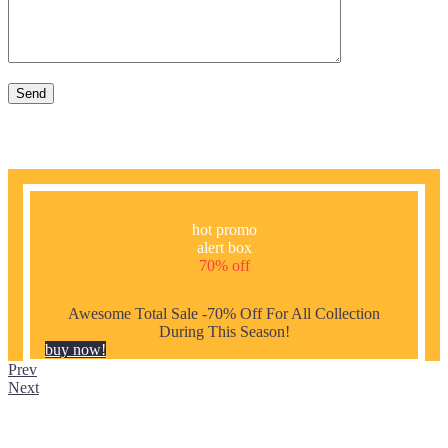
hot promo
alert box
70% off
Awesome Total Sale -70% Off For All Collection
During This Season!
buy now!
Prev
Next