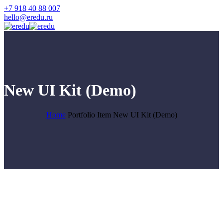
+7 918 40 88 007
hello@eredu.ru
New UI Kit (Demo)
Home
Portfolio Item
New UI Kit (Demo)