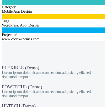

Category
Mobile App Design

Tags
WordPress, App, Design

Project url
www.codex-themes.com
FLEXIBLE (Demo)
Lorem ipsum dolor sit ametcon sectetur adipisicing elit, sed
doiusmod tempor
POWERFUL (Demo)
Lorem ipsum dolor sit ametcon sectetur adipisicing elit, sed
doiusmod tempor
HI-TECH (Demo)