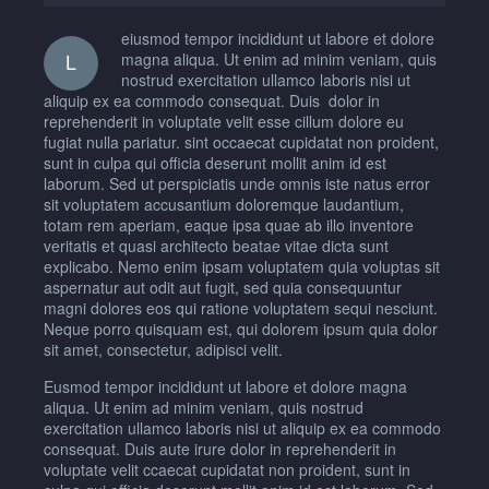
eiusmod tempor incididunt ut labore et dolore
L
magna aliqua. Ut enim ad minim veniam, quis
nostrud exercitation ullamco laboris nisi ut
aliquip ex ea commodo consequat. Duis dolor in
reprehenderit in voluptate velit esse cillum dolore eu
fugiat nulla pariatur. sint occaecat cupidatat non proident,
sunt in culpa qui officia deserunt mollit anim id est
laborum. Sed ut perspiciatis unde omnis iste natus error
sit voluptatem accusantium doloremque laudantium,
totam rem aperiam, eaque ipsa quae ab illo inventore
veritatis et quasi architecto beatae vitae dicta sunt
explicabo. Nemo enim ipsam voluptatem quia voluptas sit
aspernatur aut odit aut fugit, sed quia consequuntur
magni dolores eos qui ratione voluptatem sequi nesciunt.
Neque porro quisquam est, qui dolorem ipsum quia dolor
sit amet, consectetur, adipisci velit.
Eusmod tempor incididunt ut labore et dolore magna
aliqua. Ut enim ad minim veniam, quis nostrud
exercitation ullamco laboris nisi ut aliquip ex ea commodo
consequat. Duis aute irure dolor in reprehenderit in
voluptate velit ccaecat cupidatat non proident, sunt in