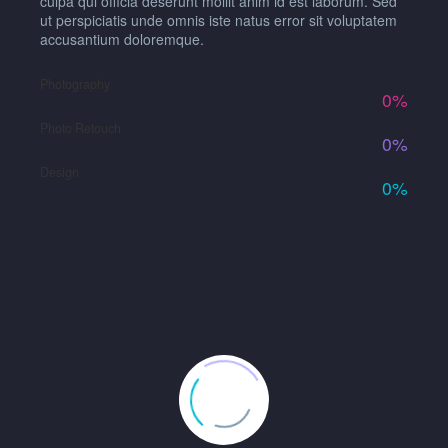
culpa qui officia deserunt mollit anim id est laborum. Sed
ut perspiciatis unde omnis iste natus error sit voluptatem
accusantium doloremque.
Photography
0%
Photo Retouch
0%
Design
0%