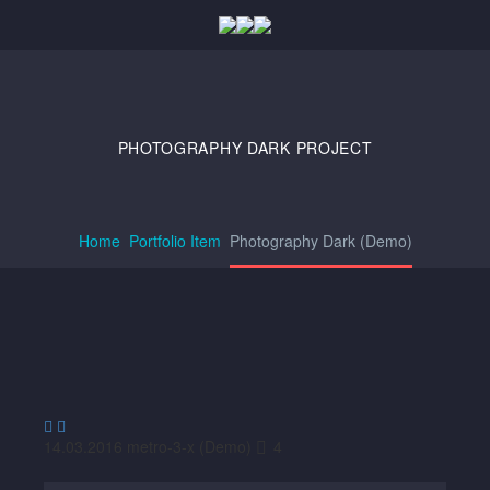
PHOTOGRAPHY DARK
PROJECT
Home
Portfolio Item
Photography Dark (Demo)


14.03.2016
metro-3-x (Demo)
4