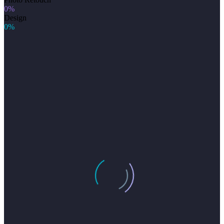
0%
Design
0%