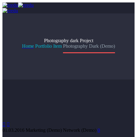
Photography dark
Project
Home
Portfolio Item
Photography Dark (Demo)


01.03.2016
Marketing (Demo)
Network (Demo)
0