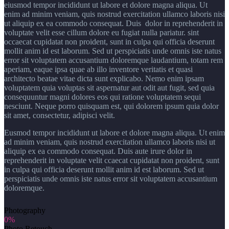
eiusmod tempor incididunt ut labore et dolore magna aliqua. Ut
enim ad minim veniam, quis nostrud exercitation ullamco laboris nisi
ut aliquip ex ea commodo consequat. Duis dolor in reprehenderit in
voluptate velit esse cillum dolore eu fugiat nulla pariatur. sint
occaecat cupidatat non proident, sunt in culpa qui officia deserunt
mollit anim id est laborum. Sed ut perspiciatis unde omnis iste natus
error sit voluptatem accusantium doloremque laudantium, totam rem
aperiam, eaque ipsa quae ab illo inventore veritatis et quasi
architecto beatae vitae dicta sunt explicabo. Nemo enim ipsam
voluptatem quia voluptas sit aspernatur aut odit aut fugit, sed quia
consequuntur magni dolores eos qui ratione voluptatem sequi
nesciunt. Neque porro quisquam est, qui dolorem ipsum quia dolor
sit amet, consectetur, adipisci velit.
Eusmod tempor incididunt ut labore et dolore magna aliqua. Ut enim
ad minim veniam, quis nostrud exercitation ullamco laboris nisi ut
aliquip ex ea commodo consequat. Duis aute irure dolor in
reprehenderit in voluptate velit ccaecat cupidatat non proident, sunt
in culpa qui officia deserunt mollit anim id est laborum. Sed ut
perspiciatis unde omnis iste natus error sit voluptatem accusantium
doloremque.
Photography
0%
Photo Retouch