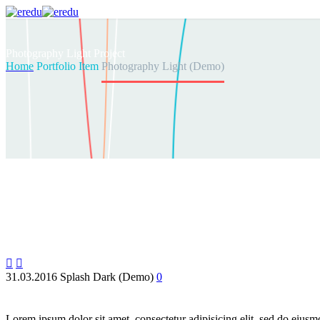
Photography
Light Project
Home
Portfolio Item
Photography Light (Demo)


31.03.2016
Splash Dark (Demo)
0
Lorem ipsum dolor sit amet, consectetur adipisicing elit, sed do eius