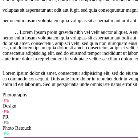
voluptas sit aspernatur aut odit aut fugit, sed quia consequuntur magn
nemo enim ipsam voluptatem quia voluptas sit aspernatur aut odit aut
…Lorem Ipsum proin gravida nibh vel velit auctor aliquet. Aenea
nemo enim ipsam voluptatem quia voluptas sit aspernatur aut odit aut
dolor sit amet, consectetur, adipisci velit, sed quia non numquam eius
est, qui dolorem ipsum quia dolor sit amet, consectetur, adipisci ve
consectetur adipisicing elit, sed do eiusmod tempor incididunt ut lab
aute irure dolor in reprehenderit in voluptate velit esse cillum dolore e
Lorem ipsum dolor sit amet, consectetur adipisicing elit, sed do eiusm
ea commodo consequat. Duis aute irure dolor in reprehenderit in volupta
anim id est laborum. Sed ut perspiciatis unde omnis iste natus error
Photography
0%
Design
0%
PR
0%
Photo Retouch
0%