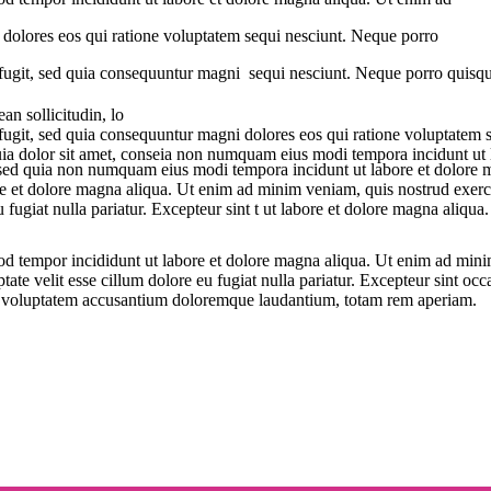
i dolores eos qui ratione voluptatem sequi nesciunt. Neque porro
 fugit, sed quia consequuntur magni sequi nesciunt. Neque porro quisq
n sollicitudin, lo
 fugit, sed quia consequuntur magni dolores eos qui ratione voluptatem
uia dolor sit amet, conseia non numquam eius modi tempora incidunt ut l
lit, sed quia non numquam eius modi tempora incidunt ut labore et dolor
ore et dolore magna aliqua. Ut enim ad minim veniam, quis nostrud exerc
u fugiat nulla pariatur. Excepteur sint t ut labore et dolore magna aliqua.
od tempor incididunt ut labore et dolore magna aliqua. Ut enim ad minim
te velit esse cillum dolore eu fugiat nulla pariatur. Excepteur sint occa
 sit voluptatem accusantium doloremque laudantium, totam rem aperiam.