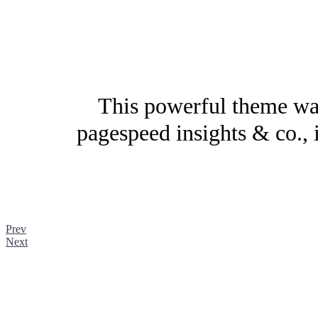
This powerful theme was
pagespeed insights & co., i
Prev
Next