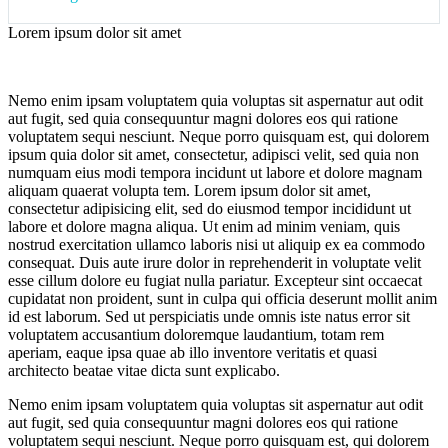
Lorem ipsum dolor sit amet
Nemo enim ipsam voluptatem quia voluptas sit aspernatur aut odit
aut fugit, sed quia consequuntur magni dolores eos qui ratione
voluptatem sequi nesciunt. Neque porro quisquam est, qui dolorem
ipsum quia dolor sit amet, consectetur, adipisci velit, sed quia non
numquam eius modi tempora incidunt ut labore et dolore magnam
aliquam quaerat volupta tem. Lorem ipsum dolor sit amet,
consectetur adipisicing elit, sed do eiusmod tempor incididunt ut
labore et dolore magna aliqua. Ut enim ad minim veniam, quis
nostrud exercitation ullamco laboris nisi ut aliquip ex ea commodo
consequat. Duis aute irure dolor in reprehenderit in voluptate velit
esse cillum dolore eu fugiat nulla pariatur. Excepteur sint occaecat
cupidatat non proident, sunt in culpa qui officia deserunt mollit anim
id est laborum. Sed ut perspiciatis unde omnis iste natus error sit
voluptatem accusantium doloremque laudantium, totam rem
aperiam, eaque ipsa quae ab illo inventore veritatis et quasi
architecto beatae vitae dicta sunt explicabo.
Nemo enim ipsam voluptatem quia voluptas sit aspernatur aut odit
aut fugit, sed quia consequuntur magni dolores eos qui ratione
voluptatem sequi nesciunt. Neque porro quisquam est, qui dolorem