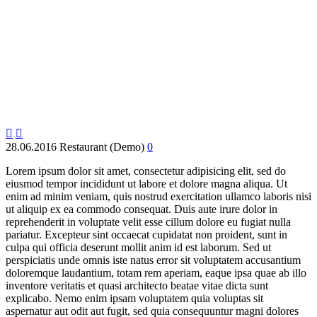


28.06.2016
Restaurant (Demo)
0
Lorem ipsum dolor sit amet, consectetur adipisicing elit, sed do
eiusmod tempor incididunt ut labore et dolore magna aliqua. Ut
enim ad minim veniam, quis nostrud exercitation ullamco laboris nisi
ut aliquip ex ea commodo consequat. Duis aute irure dolor in
reprehenderit in voluptate velit esse cillum dolore eu fugiat nulla
pariatur. Excepteur sint occaecat cupidatat non proident, sunt in
culpa qui officia deserunt mollit anim id est laborum. Sed ut
perspiciatis unde omnis iste natus error sit voluptatem accusantium
doloremque laudantium, totam rem aperiam, eaque ipsa quae ab illo
inventore veritatis et quasi architecto beatae vitae dicta sunt
explicabo. Nemo enim ipsam voluptatem quia voluptas sit
aspernatur aut odit aut fugit, sed quia consequuntur magni dolores