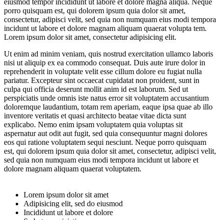
eiusmod tempor incididunt ut labore et dolore magna aliqua. Neque
porro quisquam est, qui dolorem ipsum quia dolor sit amet,
consectetur, adipisci velit, sed quia non numquam eius modi tempora
incidunt ut labore et dolore magnam aliquam quaerat volupta tem.
Lorem ipsum dolor sit amet, consectetur adipisicing elit.
Ut enim ad minim veniam, quis nostrud exercitation ullamco laboris
nisi ut aliquip ex ea commodo consequat. Duis aute irure dolor in
reprehenderit in voluptate velit esse cillum dolore eu fugiat nulla
pariatur. Excepteur sint occaecat cupidatat non proident, sunt in
culpa qui officia deserunt mollit anim id est laborum. Sed ut
perspiciatis unde omnis iste natus error sit voluptatem accusantium
doloremque laudantium, totam rem aperiam, eaque ipsa quae ab illo
inventore veritatis et quasi architecto beatae vitae dicta sunt
explicabo. Nemo enim ipsam voluptatem quia voluptas sit
aspernatur aut odit aut fugit, sed quia consequuntur magni dolores
eos qui ratione voluptatem sequi nesciunt. Neque porro quisquam
est, qui dolorem ipsum quia dolor sit amet, consectetur, adipisci velit,
sed quia non numquam eius modi tempora incidunt ut labore et
dolore magnam aliquam quaerat voluptatem.
Lorem ipsum dolor sit amet
Adipisicing elit, sed do eiusmod
Incididunt ut labore et dolore