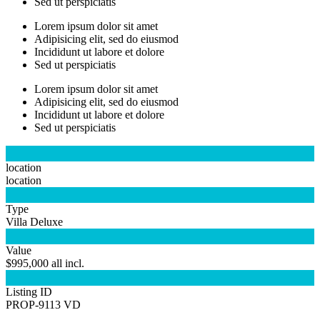
Sed ut perspiciatis
Lorem ipsum dolor sit amet
Adipisicing elit, sed do eiusmod
Incididunt ut labore et dolore
Sed ut perspiciatis
Lorem ipsum dolor sit amet
Adipisicing elit, sed do eiusmod
Incididunt ut labore et dolore
Sed ut perspiciatis

location
location

Type
Villa Deluxe

Value
$995,000 all incl.

Listing ID
PROP-9113 VD