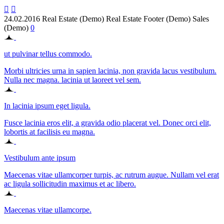


24.02.2016
Real Estate (Demo)
Real Estate Footer (Demo)
Sales
(Demo)
0
ut pulvinar tellus commodo.
Morbi ultricies urna in sapien lacinia, non gravida lacus vestibulum.
Nulla nec magna. lacinia ut laoreet vel sem.
In lacinia ipsum eget ligula.
Fusce lacinia eros elit, a gravida odio placerat vel. Donec orci elit,
lobortis at facilisis eu magna.
Vestibulum ante ipsum
Maecenas vitae ullamcorper turpis, ac rutrum augue. Nullam vel erat
ac ligula sollicitudin maximus et ac libero.
Maecenas vitae ullamcorpe.