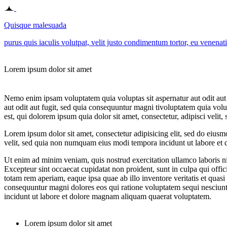
Quisque malesuada
purus quis iaculis volutpat, velit justo condimentum tortor, eu venenat
Lorem ipsum dolor sit amet
Nemo enim ipsam voluptatem quia voluptas sit aspernatur aut odit aut
aut odit aut fugit, sed quia consequuntur magni tivoluptatem quia volu
est, qui dolorem ipsum quia dolor sit amet, consectetur, adipisci vel
Lorem ipsum dolor sit amet, consectetur adipisicing elit, sed do eius
velit, sed quia non numquam eius modi tempora incidunt ut labore et 
Ut enim ad minim veniam, quis nostrud exercitation ullamco laboris nis
Excepteur sint occaecat cupidatat non proident, sunt in culpa qui offi
totam rem aperiam, eaque ipsa quae ab illo inventore veritatis et quasi
consequuntur magni dolores eos qui ratione voluptatem sequi nesciunt
incidunt ut labore et dolore magnam aliquam quaerat voluptatem.
Lorem ipsum dolor sit amet