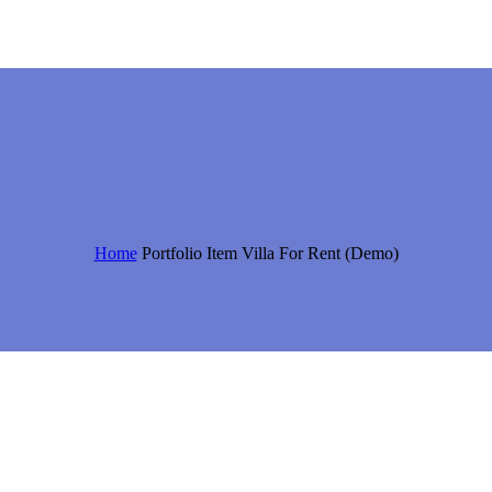
Home
Portfolio Item
Villa For Rent (Demo)