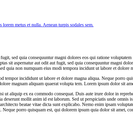
is lorem metus et nulla. Aenean turpis sodales sem.
 fugit, sed quia consequuntur magni dolores eos qui ratione voluptatem 
ptas sit aspernatur aut odit aut fugit, sed quia consequuntur magni dol
it, sed quia non numquam eius modi tempora incidunt ut labore et dolor
mod tempor incididunt ut labore et dolore magna aliqua. Neque porro quis
dolore magnam aliquam quaerat volupta tem. Lorem ipsum dolor sit amet,
i ut aliquip ex ea commodo consequat. Duis aute irure dolor in reprehende
cia deserunt mollit anim id est laborum. Sed ut perspiciatis unde omnis 
 architecto beatae vitae dicta sunt explicabo. Nemo enim ipsam voluptate
. Neque porro quisquam est, qui dolorem ipsum quia dolor sit amet, co