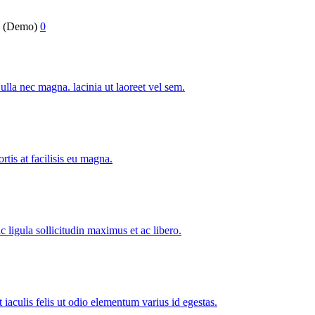
q (Demo)
0
ulla nec magna. lacinia ut laoreet vel sem.
ortis at facilisis eu magna.
 ligula sollicitudin maximus et ac libero.
 iaculis felis ut odio elementum varius id egestas.