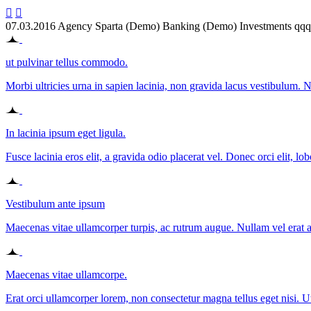


07.03.2016
Agency Sparta (Demo)
Banking (Demo)
Investments qq
ut pulvinar tellus commodo.
Morbi ultricies urna in sapien lacinia, non gravida lacus vestibulum. N
In lacinia ipsum eget ligula.
Fusce lacinia eros elit, a gravida odio placerat vel. Donec orci elit, lob
Vestibulum ante ipsum
Maecenas vitae ullamcorper turpis, ac rutrum augue. Nullam vel erat ac
Maecenas vitae ullamcorpe.
Erat orci ullamcorper lorem, non consectetur magna tellus eget nisi. Ut