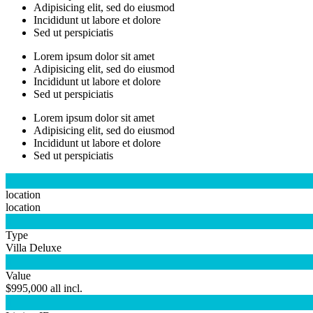
Adipisicing elit, sed do eiusmod
Incididunt ut labore et dolore
Sed ut perspiciatis
Lorem ipsum dolor sit amet
Adipisicing elit, sed do eiusmod
Incididunt ut labore et dolore
Sed ut perspiciatis
Lorem ipsum dolor sit amet
Adipisicing elit, sed do eiusmod
Incididunt ut labore et dolore
Sed ut perspiciatis

location
location

Type
Villa Deluxe

Value
$995,000 all incl.
