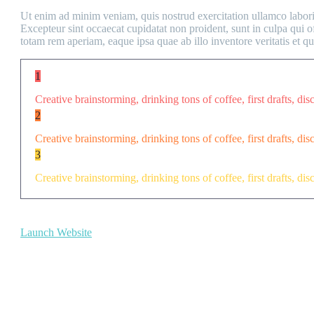
Ut enim ad minim veniam, quis nostrud exercitation ullamco laboris 
Excepteur sint occaecat cupidatat non proident, sunt in culpa qui o
totam rem aperiam, eaque ipsa quae ab illo inventore veritatis et qua
1
Creative brainstorming, drinking tons of coffee, first drafts, dis
2
Creative brainstorming, drinking tons of coffee, first drafts, dis
3
Creative brainstorming, drinking tons of coffee, first drafts, dis
Launch Website