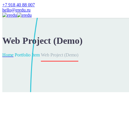
+7 918 40 88 007
hello@eredu.ru
Web Project (Demo)
Home
Portfolio Item
Web Project (Demo)