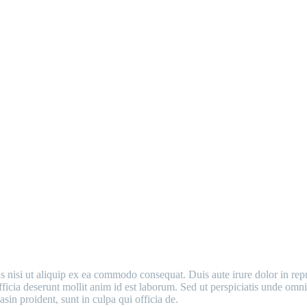
MAIN STEPS & RESULTS
nisi ut aliquip ex ea commodo consequat. Duis aute irure dolor in repreh
fficia deserunt mollit anim id est laborum. Sed ut perspiciatis unde om
sin proident, sunt in culpa qui officia de.