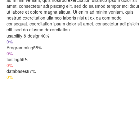
ad minim veniam, quis nostrud exercitation ullamco ipsum dolor sit
amet, consectetur adi pisicing elit, sed do eiusmod tempor inci didu
ut labore et dolore magna aliqua. Ut enim ad minim veniam, quis
nostrud exercitation ullamco laboris nisi ut ex ea commodo
consequat. exercitation ipsum dolor sit amet, consectetur adi pisici
elit, sed do eiusmo dexercitation.
usability & design
46%
0%
Programming
58%
0%
testing
55%
0%
databases
87%
0%