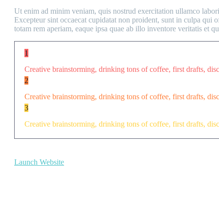
Ut enim ad minim veniam, quis nostrud exercitation ullamco laboris 
Excepteur sint occaecat cupidatat non proident, sunt in culpa qui o
totam rem aperiam, eaque ipsa quae ab illo inventore veritatis et qua
1
Creative brainstorming, drinking tons of coffee, first drafts, dis
2
Creative brainstorming, drinking tons of coffee, first drafts, dis
3
Creative brainstorming, drinking tons of coffee, first drafts, dis
Launch Website