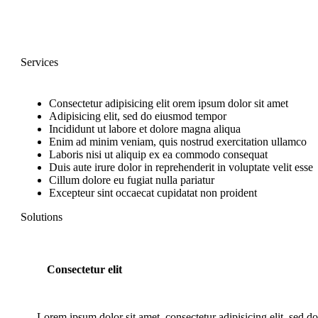
Services
Consectetur adipisicing elit orem ipsum dolor sit amet
Adipisicing elit, sed do eiusmod tempor
Incididunt ut labore et dolore magna aliqua
Enim ad minim veniam, quis nostrud exercitation ullamco
Laboris nisi ut aliquip ex ea commodo consequat
Duis aute irure dolor in reprehenderit in voluptate velit esse
Cillum dolore eu fugiat nulla pariatur
Excepteur sint occaecat cupidatat non proident
Solutions
Consectetur elit
Lorem ipsum dolor sit amet, consectetur adipisicing elit, sed d