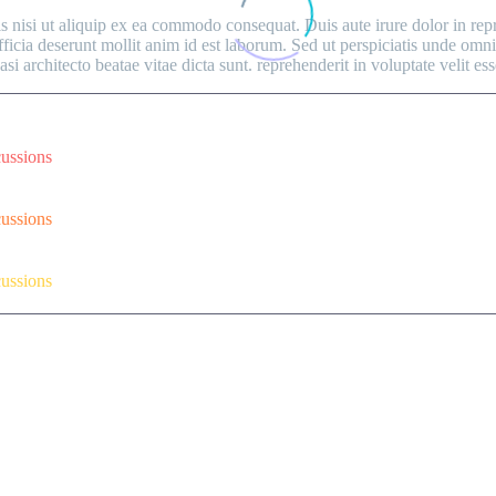
nisi ut aliquip ex ea commodo consequat. Duis aute irure dolor in repreh
fficia deserunt mollit anim id est laborum. Sed ut perspiciatis unde om
si architecto beatae vitae dicta sunt. reprehenderit in voluptate velit ess
cussions
cussions
cussions