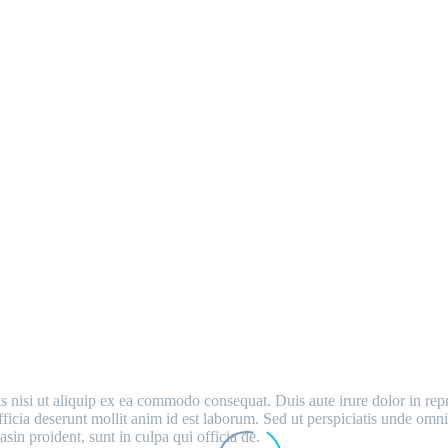
MAIN STEPS & RESULTS
nisi ut aliquip ex ea commodo consequat. Duis aute irure dolor in repreh
fficia deserunt mollit anim id est laborum. Sed ut perspiciatis unde om
sin proident, sunt in culpa qui officia de.