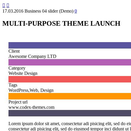


17.03.2016
Business 04 slider (Demo)
0
MULTI-PURPOSE THEME LAUNCH

Client
Awesome Company LTD

Category
Website Design

Tags
WordPress,Web, Design

Project url
www.codex-themes.com
Lorem ipsum dolor sit amet, consectetur adi pisicing elit, sed do 
consectetur adi pisicing elit, sed do eiusmod tempor inci didunt u