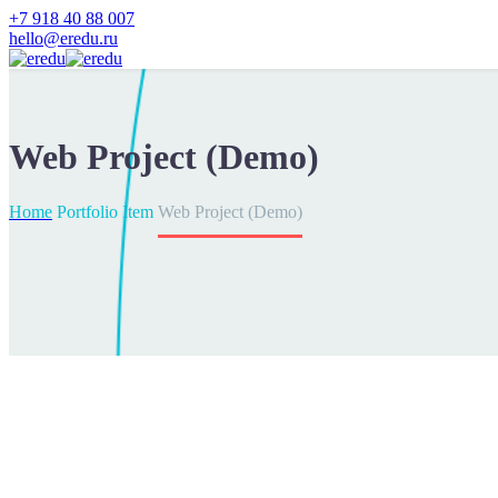
+7 918 40 88 007
hello@eredu.ru
Web Project (Demo)
Home
Portfolio Item
Web Project (Demo)