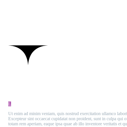
L
Ut enim ad minim veniam, quis nostrud exercitation ullamco laboris 
Excepteur sint occaecat cupidatat non proident, sunt in culpa qui o
totam rem aperiam, eaque ipsa quae ab illo inventore veritatis et qua