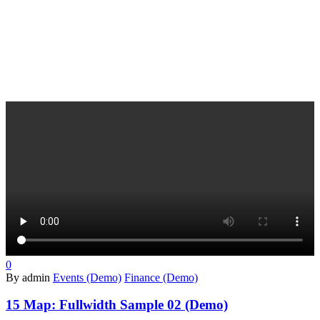
0
By admin
Events (Demo)
Finance (Demo)
15 Мар:
Fullwidth Sample 02 (Demo)