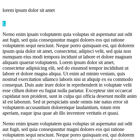
lorem ipsum
dolor sit amet
L
Nemo enim ipsam voluptatem quia voluptas sit aspernatur aut odit
aut fugit, sed quia consequuntur magni dolores eos qui ratione
voluptatem sequi nesciunt. Neque porro quisquam est, qui dolorem
ipsum quia dolor sit amet, consectetur, adipisci velit, sed quia non
numquam eius modi tempora incidunt ut labore et dolore magnam
aliquam quaerat voluptatem. Lorem ipsum dolor sit amet,
consectetur adipisicing elit, sed do eiusmod tempor incididunt ut
labore et dolore magna aliqua. Ut enim ad minim veniam, quis
nostrud exercitation ullamco laboris nisi ut aliquip ex ea commodo
consequat. Duis aute irure dolor in reprehenderit in voluptate velit
esse cillum dolore eu fugiat nulla pariatur. Excepteur sint occaecat
cupidatat non proident, sunt in culpa qui officia deserunt mollit anim
id est laborum. Sed ut perspiciatis unde omnis iste natus error sit
voluptatem accusantium doloremque laudantium, totam rem
aperiam, eaque ipsa quae ab illo inventore veritatis et quasi.
Nemo enim ipsam voluptatem quia voluptas sit aspernatur aut odit
aut fugit, sed quia consequuntur magni dolores eos qui ratione
voluptatem sequi nesciunt. Neque porro quisquam est, qui dolorem