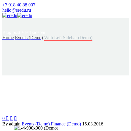
+7 918 40 88 007
hello@eredu.ru
Blog post
+ left sidebar
Home
Events (Demo)
With Left Sidebar (Demo)
0



By admin
Events (Demo)
Finance (Demo)
15.03.2016