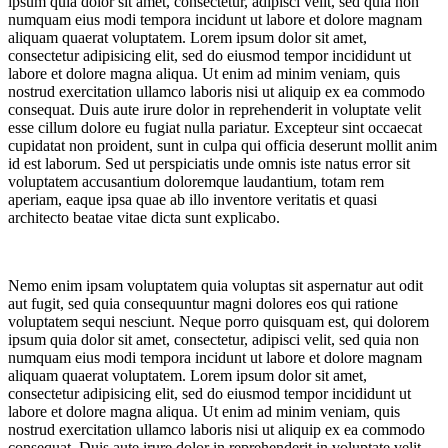
ipsum quia dolor sit amet, consectetur, adipisci velit, sed quia non
numquam eius modi tempora incidunt ut labore et dolore magnam
aliquam quaerat voluptatem. Lorem ipsum dolor sit amet,
consectetur adipisicing elit, sed do eiusmod tempor incididunt ut
labore et dolore magna aliqua. Ut enim ad minim veniam, quis
nostrud exercitation ullamco laboris nisi ut aliquip ex ea commodo
consequat. Duis aute irure dolor in reprehenderit in voluptate velit
esse cillum dolore eu fugiat nulla pariatur. Excepteur sint occaecat
cupidatat non proident, sunt in culpa qui officia deserunt mollit anim
id est laborum. Sed ut perspiciatis unde omnis iste natus error sit
voluptatem accusantium doloremque laudantium, totam rem
aperiam, eaque ipsa quae ab illo inventore veritatis et quasi
architecto beatae vitae dicta sunt explicabo.
Nemo enim ipsam voluptatem quia voluptas sit aspernatur aut odit
aut fugit, sed quia consequuntur magni dolores eos qui ratione
voluptatem sequi nesciunt. Neque porro quisquam est, qui dolorem
ipsum quia dolor sit amet, consectetur, adipisci velit, sed quia non
numquam eius modi tempora incidunt ut labore et dolore magnam
aliquam quaerat voluptatem. Lorem ipsum dolor sit amet,
consectetur adipisicing elit, sed do eiusmod tempor incididunt ut
labore et dolore magna aliqua. Ut enim ad minim veniam, quis
nostrud exercitation ullamco laboris nisi ut aliquip ex ea commodo
consequat. Duis aute irure dolor in reprehenderit in voluptate velit