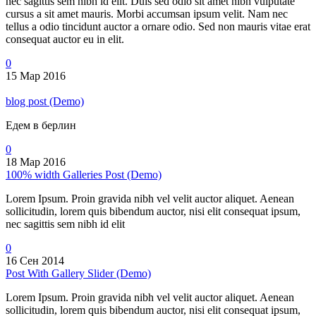
nec sagittis sem nibh id elit. Duis sed odio sit amet nibh vulputate
cursus a sit amet mauris. Morbi accumsan ipsum velit. Nam nec
tellus a odio tincidunt auctor a ornare odio. Sed non mauris vitae erat
consequat auctor eu in elit.
0
15 Мар 2016
blog post (Demo)
Едем в берлин
0
18 Мар 2016
100% width Galleries Post (Demo)
Lorem Ipsum. Proin gravida nibh vel velit auctor aliquet. Aenean
sollicitudin, lorem quis bibendum auctor, nisi elit consequat ipsum,
nec sagittis sem nibh id elit
0
16 Сен 2014
Post With Gallery Slider (Demo)
Lorem Ipsum. Proin gravida nibh vel velit auctor aliquet. Aenean
sollicitudin, lorem quis bibendum auctor, nisi elit consequat ipsum,