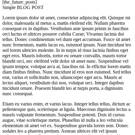
[the_future_posts]
Simple BLOG POST
Lorem ipsum dolor sit amet, consectetur adipiscing elit. Quisque mi
dolor, malesuada id metus a, mattis eleifend elit. Nullam pharetra
consequat ex in dapibus. Vestibulum ante ipsum primis in faucibus
orci luctus et ultrices posuere cubilia Curae; Vivamus lacinia dui
tellus. Donec condimentum vel diam eget accumsan. Fusce sit amet
nunc fermentum, mattis lacus eu, euismod ipsum. Nam tincidunt leo
sed lorem ultricies molestie. In in turpis id risus lacinia finibus eget
eget eros. Mauris lobortis, tortor eu ornare convallis, mauris tortor
blandit orci, nec eleifend velit dolor sit amet nunc. Suspendisse vel
ipsum tempor, volutpat arcu at, faucibus mi. In efficitur lorem mattis
diam finibus finibus. Nunc tincidunt id eros non euismod. Sed tellus
erat, varius et sollicitudin non, ullamcorper eget arcu. Mauris at
lectus aliquet, vestibulum dui non, volutpat orci. Integer dapibus
tincidunt ornare. Praesent blandit leo at turpis porta, a dignissim
nunc consequat.
Etiam eu varius enim, et varius lacus. Integer tellus tellus, dictum ac
pellentesque quis, scelerisque at ligula. Maecenas dignissim lectus a
mauris vulputate fermentum. Suspendisse potenti. Duis id cursus
augue, vitae scelerisque metus. Phasellus id nulla a leo vehicula
elementum sit amet vel ex. Suspendisse gravida lorem sem. Donec
sodales leo a pharetra pretium. Aenean ultrices elit vel ipsum