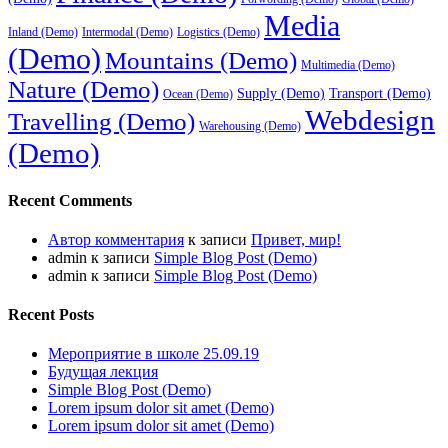
Media
Inland (Demo)
Intermodal (Demo)
Logistics (Demo)
(Demo)
Mountains (Demo)
Multimedia (Demo)
Nature (Demo)
Supply (Demo)
Transport (Demo)
Ocean (Demo)
Webdesign
Travelling (Demo)
Warehousing (Demo)
(Demo)
Recent Comments
Автор комментария
к записи
Привет, мир!
admin
к записи
Simple Blog Post (Demo)
admin
к записи
Simple Blog Post (Demo)
Recent Posts
Мероприятие в школе 25.09.19
Будущая лекция
Simple Blog Post (Demo)
Lorem ipsum dolor sit amet (Demo)
Lorem ipsum dolor sit amet (Demo)