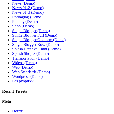
News (Demo)
News 01-2 (Demo)
News 01-3 (Demo)
Paсkaging (Demo)
Plannig (Demo)
Shop (Demo)
Single Blogger (Demo)
Single Blogger Full (Demo)
Single Blogger One item (Demo)
Single Blogger Row (Demo)
Splash Creative Light (Demo)
Splash Shop 3 (Demo)
Transportation (Demo)
Videos (Demo)
Web (Demo)
Web Standards (Demo)
Wordpress (Demo)
Без рубрики
Recent Tweets
Meta
Войти