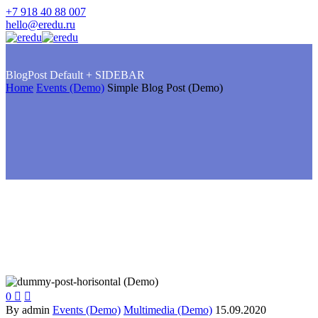
+7 918 40 88 007
hello@eredu.ru
BlogPost
Default + SIDEBAR
Home
Events (Demo)
Simple Blog Post (Demo)
0


By admin
Events (Demo)
Multimedia (Demo)
15.09.2020