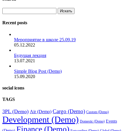
Искать
Recent posts
Мероприятие в школе 25.09.19
05.12.2022
Будущая лекция
13.07.2021
Simple Blog Post (Demo)
15.09.2020
social icons
TAGS
Cargo (Demo)
3PL (Demo)
Air (Demo)
Custom (Demo)
Development (Demo)
Events
Domestic (Demo)
Finance (Demo)
(Demo)
Forwording (Demo)
Global (Demo)